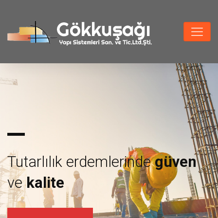
rinde
güven
Tüm operasyon